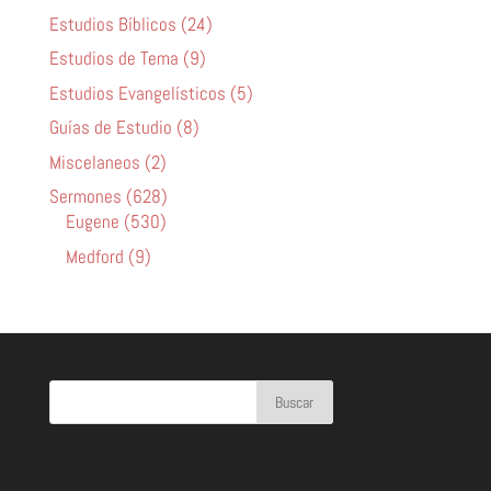
Estudios Bíblicos (24)
Estudios de Tema (9)
Estudios Evangelísticos (5)
Guías de Estudio (8)
Miscelaneos (2)
Sermones (628)
Eugene (530)
Medford (9)
Buscar