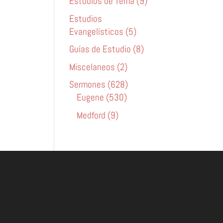
Estudios de Tema (9)
Estudios
Evangelísticos (5)
Guías de Estudio (8)
Miscelaneos (2)
Sermones (628)
Eugene (530)
Medford (9)