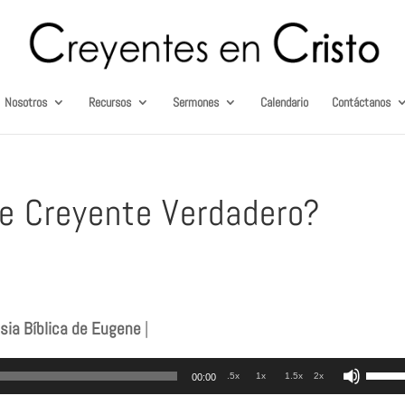
Nosotros
Recursos
Sermones
Calendario
Contáctanos
e Creyente Verdadero?
esia Bíblica de Eugene
|
Utili
.5x
1x
1.5x
2x
00:00
las