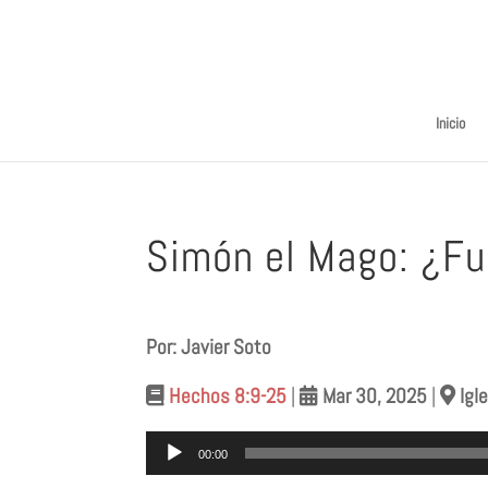
Inicio
Simón el Mago: ¿Fu
Por: Javier Soto
Hechos 8:9-25
|
Mar 30
,
2025
|
Igl
Reproductor
00:00
de