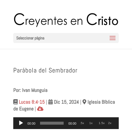
Seleccionar página
Parábola del Sembrador
Por: Ivan Munguia
Lucas 8:4-15
|
Dic 15
, 2024
|
Iglesia Bíblica
de Eugene
|
Reproductor
.5x
1x
1.5x
2x
00:00
00:00
de