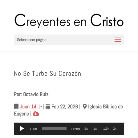
Seleccionar página
No Se Turbe Su Corazón
Por: Octavio Ruiz
Juan 14:1
-
|
Feb 22
, 2026
|
Iglesia Bíblica de
Eugene
|
Reproductor
.5x
1x
1.5x
2x
00:00
00:00
de