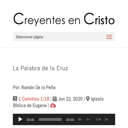
Seleccionar página
La Palabra de la Cruz
Por: Ramón De la Peña
1 Corintios 1:18
|
Jun 22
, 2025
|
Iglesia
Bíblica de Eugene
|
Reproductor
.5x
1x
1.5x
2x
00:00
00:00
de