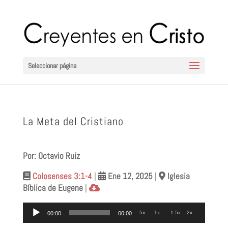
Seleccionar página
La Meta del Cristiano
Por: Octavio Ruiz
Colosenses 3:1-4
|
Ene 12
, 2025
|
Iglesia
Bíblica de Eugene
|
Reproductor
.5x
1x
1.5x
2x
00:00
00:00
de