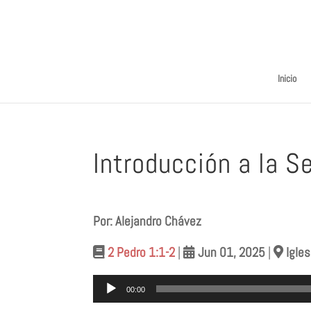
Inicio
Introducción a la S
Por: Alejandro Chávez
2 Pedro 1:1-2
|
Jun 01
, 2025
|
Igles
Reproductor
00:00
de