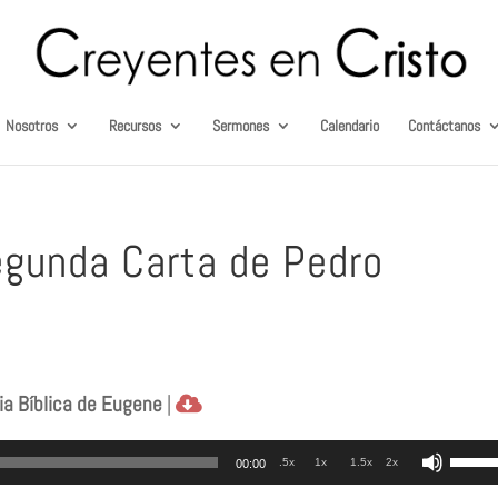
Nosotros
Recursos
Sermones
Calendario
Contáctanos
egunda Carta de Pedro
ia Bíblica de Eugene
|
Utili
.5x
1x
1.5x
2x
00:00
las