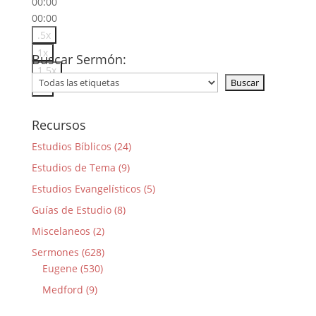
00:00
00:00
.5x
1x
Buscar Sermón:
1.5x
2x
Recursos
Estudios Bíblicos (24)
Estudios de Tema (9)
Estudios Evangelísticos (5)
Guías de Estudio (8)
Miscelaneos (2)
Sermones (628)
Eugene (530)
Medford (9)