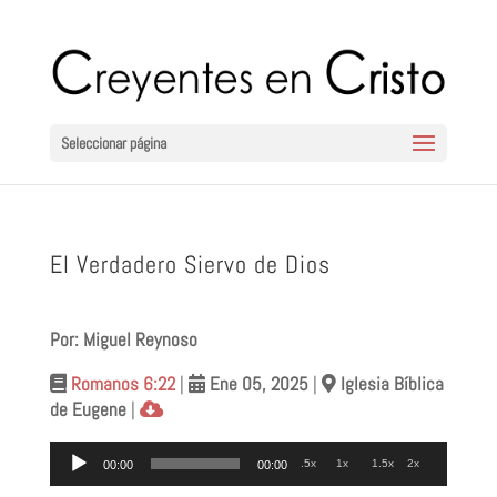
Seleccionar página
El Verdadero Siervo de Dios
Por: Miguel Reynoso
Romanos 6:22
|
Ene 05
, 2025
|
Iglesia Bíblica
de Eugene
|
Reproductor
.5x
1x
1.5x
2x
00:00
00:00
de