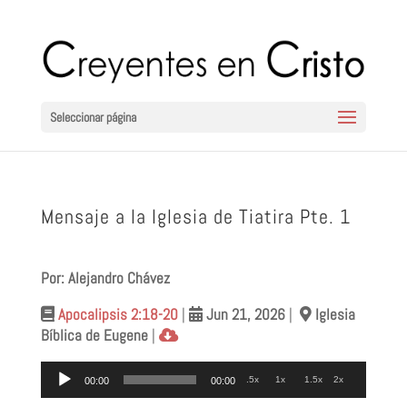
Seleccionar página
Mensaje a la Iglesia de Tiatira Pte. 1
Por: Alejandro Chávez
Apocalipsis 2:18-20
|
Jun 21
, 2026
|
Iglesia
Bíblica de Eugene
|
Reproductor
.5x
1x
1.5x
2x
00:00
00:00
de