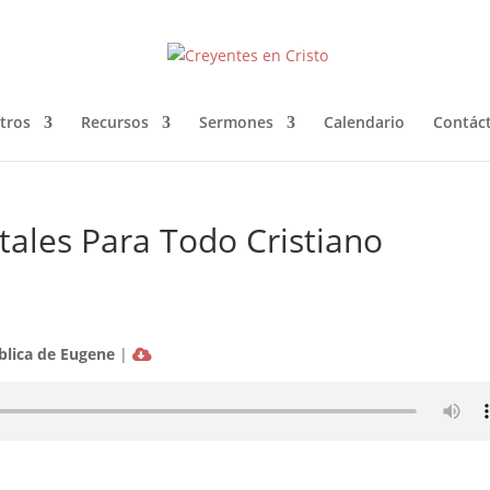
tros
Recursos
Sermones
Calendario
Contác
ales Para Todo Cristiano
íblica de Eugene
|