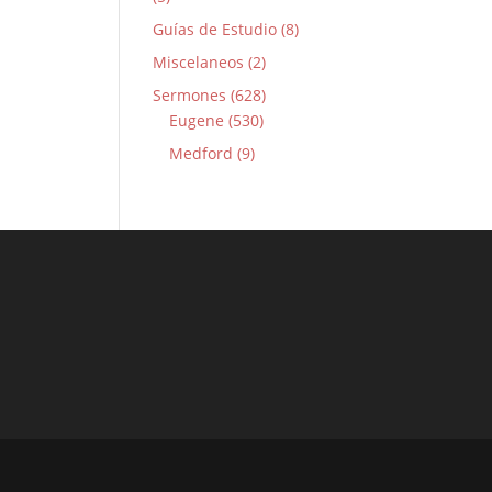
Guías de Estudio (8)
Miscelaneos (2)
Sermones (628)
Eugene (530)
Medford (9)